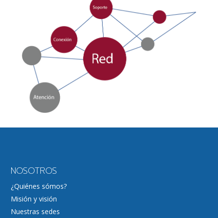
NOSOTROS
¿Quiénes sómos?
Misión y visión
Nuestras sedes