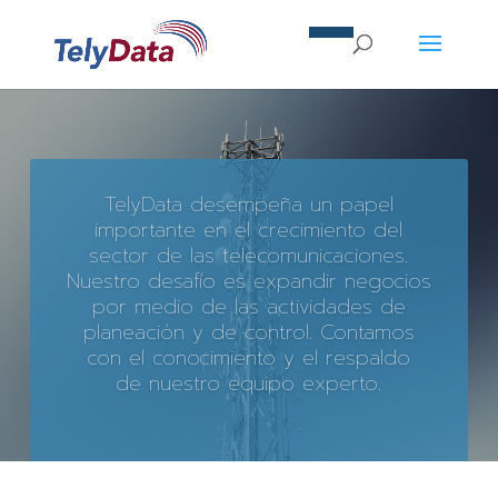
TelyData desempeña un papel
importante en el crecimiento del
sector de las telecomunicaciones.
Nuestro desafío es expandir negocios
por medio de las actividades de
planeación y de control. Contamos
con el conocimiento y el respaldo
de nuestro equipo experto.