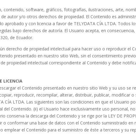
 contenido, software, gráficos, fotografías, ilustraciones, arte, nomb
s de autor y/o otros derechos de propiedad. El Contenido es admini
 sido aprobado y con licencia a favor de TELYDATA CÍA LTDA. Todos los
gidas bajo derechos de autoría. El Usuario acepta, en consecuencia,
320, de Ecuador.
gún derecho de propiedad intelectual para hacer uso o reproducir el 
tenido presentado en nuestro sitio Web, sin el consentimiento previ
de propiedad intelectual correspondiente al Contenido y debe notif
 LICENCIA
escargar el Contenido presentado en nuestro sitio Web y su uso se r
piar, reproducir, recompilar, alterar, distribuir, publicar, modificar o
A CÍA LTDA. Las siguientes son las condiciones en que el Usuario podr
al del Contenido. (ii) el Usuario hace exclusivamente uso personal, no
uario conserva la descarga del Contenido y se rige por la LEY DE PR
uir o conformar una base de datos con el Contenido suministrado en 
do emplear el Contenido para el suministro de éste a terceros y su re