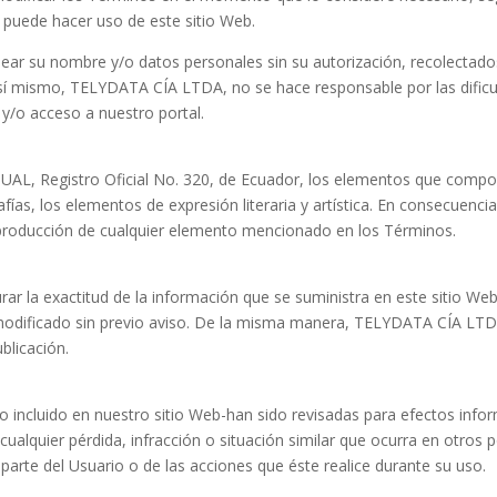
o puede hacer uso de este sitio Web.
su nombre y/o datos personales sin su autorización, recolectados 
Así mismo, TELYDATA CÍA LTDA, no se hace responsable por las dificu
 y/o acceso a nuestro portal.
, Registro Oficial No. 320, de Ecuador, los elementos que compon
ías, los elementos de expresión literaria y artística. En consecuenc
oducción de cualquier elemento mencionado en los Términos.
la exactitud de la información que se suministra en este sitio Web,
er modificado sin previo aviso. De la misma manera, TELYDATA CÍA LT
blicación.
ulo incluido en nuestro sitio Web-han sido revisadas para efectos in
ualquier pérdida, infracción o situación similar que ocurra en otro
parte del Usuario o de las acciones que éste realice durante su uso.