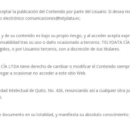
tar la publicación del Contenido por parte del Usuario. Si desea rec
rreo electrónico comunicaciones@telydata.ec.
b y de su contenido es bajo su propio riesgo, y al acceder acepta e
nsabilidad tras su uso o daño ocasionado a terceros. TELYDATA CÍ
gidos, o por Usuarios terceros, son a discreción de sus titulares.
ÍA LTDA tiene derecho de cambiar o modificar el Contenido siempre 
egar a ocasionar no acceder a este sitio Web.
ad Intelectual de Quito, No. 426, renunciando así a cualquier otra ju
o.
te documento en su totalidad, y manifiesta su absoluto conocimiento