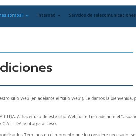
nes sómos?
Internet
Servcios de telecomunicaciones
diciones
tro sitio Web (en adelante el “sitio Web”). Le damos la bienvenida, p
TDA. Al hacer uso de este sitio Web, usted (en adelante el “Usuario
A CÍA LTDA le otorga acceso.
ificar los Términos en el momento que lo considere necesario, según