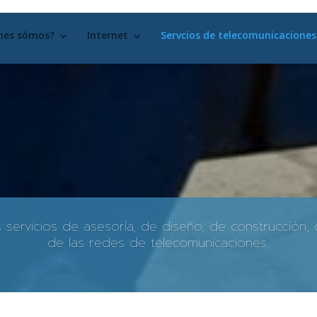
nes sómos?
Internet
Servcios de telecomunicaciones
s servicios de asesoría, de diseño, de construcción
de las redes de telecomunicaciones.